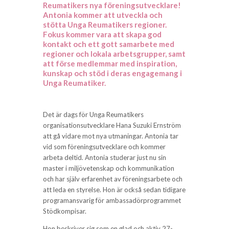
Reumatikers nya föreningsutvecklare!
Antonia kommer att utveckla och
stötta Unga Reumatikers regioner.
Fokus kommer vara att skapa god
kontakt och ett gott samarbete med
regioner och lokala arbetsgrupper, samt
att förse medlemmar med inspiration,
kunskap och stöd i deras engagemang i
Unga Reumatiker.
Det är dags för Unga Reumatikers
organisationsutvecklare Hana Suzuki Ernström
att gå vidare mot nya utmaningar. Antonia tar
vid som föreningsutvecklare och kommer
arbeta deltid. Antonia studerar just nu sin
master i miljövetenskap och kommunikation
och har själv erfarenhet av föreningsarbete och
att leda en styrelse. Hon är också sedan tidigare
programansvarig för ambassadörprogrammet
Stödkompisar.
Hon beskriver sig som en glad och aktiv 27-