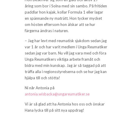
åring som bor i Solna med sin sambo. På fritiden
paddlar hon kajak, kollar Formula 1 eller lagar
en spännande ny maträtt. Hon tycker mycket
om hösten eftersom hon älskar att se hur
färgerna ändras i naturen.
– Jag har levt med reumatisk sjukdom sedan jag
var 1 år och har varit medlem i Unga Reumatiker
sedan jag var barn. Nu vill jag vara med och föra
Unga Reumatikers viktiga arbete framåt och
bidra med min kunskap. Jag är så taggad på att
träffa alla i regionsstyrelserna och se hur jag kan
hjälpa till och stötta!
Ni når Antonia på
antonia.wisbacka@ungareumatiker.se
Vi är så glad att ha Antonia hos oss och önskar
Hana lycka till på sitt nya uppdrag!