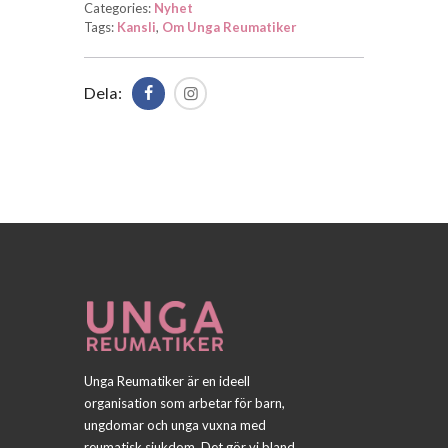
Categories:
Nyhet
Tags:
Kansli
,
Om Unga Reumatiker
Dela:
Unga Reumatiker är en ideell
organisation som arbetar för barn,
ungdomar och unga vuxna med
reumatisk sjukdom. Det gör vi bland