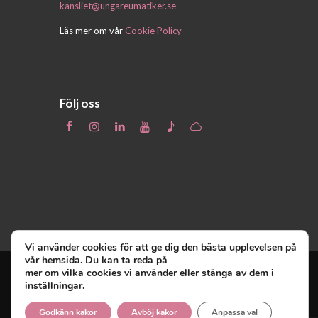
kansliet@ungareumatiker.se
Läs mer om vår
Cookie Policy
Följ oss
Vi använder cookies för att ge dig den bästa upplevelsen på
vår hemsida. Du kan ta reda på
mer om vilka cookies vi använder eller stänga av dem i
inställningar
.
Unga Reumatiker
© 2019 - Unga Reumatiker
innehar upphovsrätten till denna site och
Godkänn kakor
Avböj kakor
Anpassa val