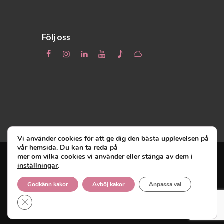
Följ oss
Vi använder cookies för att ge dig den bästa upplevelsen på
vår hemsida. Du kan ta reda på
mer om vilka cookies vi använder eller stänga av dem i
inställningar
.
Unga Reumatiker
© 2019 - Unga Reumatiker
innehar upphovsrätten till denna site och
Godkänn kakor
Avböj kakor
Anpassa val
reserverar sig alla rättigheter därtill.
Close GDPR Cookie Banner