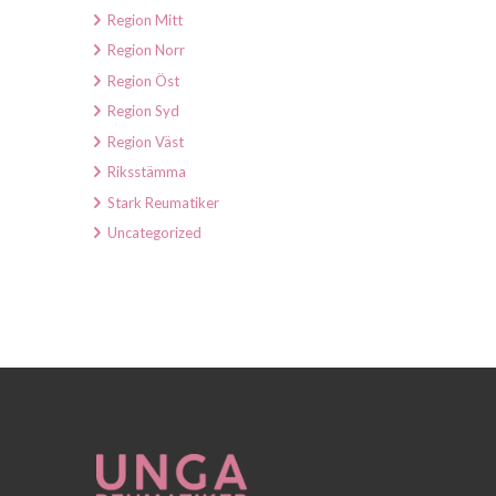
Region Mitt
Region Norr
Region Öst
Region Syd
Region Väst
Riksstämma
Stark Reumatiker
Uncategorized