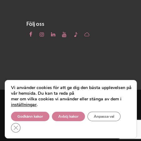
Följ oss
Vi använder cookies för att ge dig den bästa upplevelsen på
vår hemsida. Du kan ta reda på
mer om vilka cookies vi använder eller stänga av dem i
inställningar
.
Unga Reumatiker
© 2019 - Unga Reumatiker
innehar upphovsrätten till denna site och
Godkänn kakor
Avböj kakor
Anpassa val
reserverar sig alla rättigheter därtill.
Close GDPR Cookie Banner