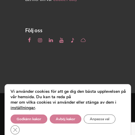
Följ oss
Vi använder cookies för att ge dig den bästa upplevelsen på
vår hemsida. Du kan ta reda på
mer om vilka cookies vi använder eller stänga av dem i
inställningar
.
Unga Reumatiker
© 2019 - Unga Reumatiker
innehar upphovsrätten till denna site och
Godkänn kakor
Avböj kakor
Anpassa val
reserverar sig alla rättigheter därtill.
Close GDPR Cookie Banner