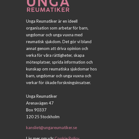
Unga Reumatiker är en ideell
organisation som arbetar för barn,
ungdomar och unga vuxna med
reumatisk sjukdom. Det gör vi bland
annat genom att driva opinion och
verka för våra rättigheter, skapa
mötesplatser, sprida information och
kunskap om reumatiska sjukdomar hos
barn, ungdomar och unga vuxna och
verkar för ökade forskningsinsatser.
Unga Reumatiker
Arenavägen 47
Box 90337
120 25 Stockholm
kansliet@ungareumatiker.se
Läs mer om vår
Cookie Policy