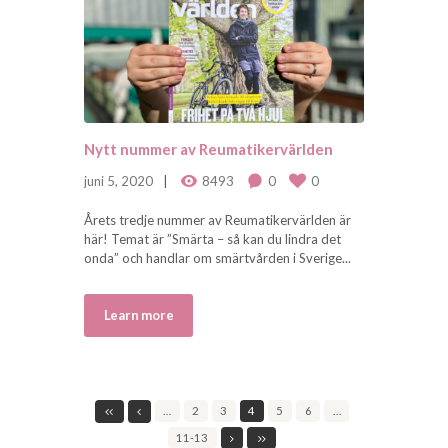
Nytt nummer av Reumatikervärlden
juni 5, 2020
8493
0
0
Årets tredje nummer av Reumatikervärlden är
här! Temat är ”Smärta – så kan du lindra det
onda” och handlar om smärtvården i Sverige...
Learn more
…
2
3
4
5
6
…
11-13