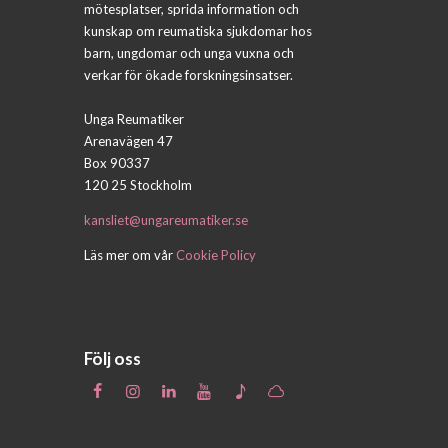
mötesplatser, sprida information och
kunskap om reumatiska sjukdomar hos
barn, ungdomar och unga vuxna och
verkar för ökade forskningsinsatser.
Unga Reumatiker
Arenavägen 47
Box 90337
120 25 Stockholm
kansliet@ungareumatiker.se
Läs mer om vår
Cookie Policy
Följ oss