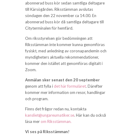
abonnerad buss kör sedan samtliga deltagare
till Kärsögården. Riksstämman avslutas
söndagen den 22 november ca 14.00. En
abonnerad buss kör då samtliga deltagare till
Cityterminalen för hemfärd.
Om riksstyrelsen gör bedömningen att
Riksstämman inte kommer kunna genomföras
fysiskt, med anledning av coronapandemin och
myndigheters aktuella rekommendationer,
kommer den istället att genomföras digitalt i
Zoom.
Anmälan sker senast den 20 september
genom att fylla i
det här formuläret
. Därefter
kommer mer information om resor, handlingar
och program.
Finns det frågor redan nu, kontakta
kansliet@ungareumatiker.se
. Här kan du också
läsa mer
om Riksstämman.
Vi ses på Riksstämman!