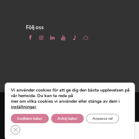
Följ oss
Vi använder cookies för att ge dig den bästa upplevelsen på
vår hemsida. Du kan ta reda på
mer om vilka cookies vi använder eller stänga av dem i
inställningar
.
Unga Reumatiker
© 2019 - Unga Reumatiker
innehar upphovsrätten till denna site och
Godkänn kakor
Avböj kakor
Anpassa val
reserverar sig alla rättigheter därtill.
Close GDPR Cookie Banner