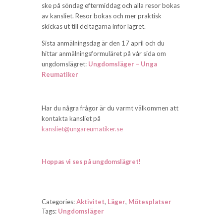
ske på söndag eftermiddag och alla resor bokas
av kansliet. Resor bokas och mer praktisk
skickas ut till deltagarna inför lägret.
Sista anmälningsdag är den 17 april och du
hittar anmälningsformuläret på vår sida om
ungdomslägret:
Ungdoms­läger – Unga
Reumatiker
Har du några frågor är du varmt välkommen att
kontakta kansliet på
kansliet@ungareumatiker.se
Hoppas vi ses på ungdomslägret!
Categories:
Aktivitet
,
Läger
,
Mötesplatser
Tags:
Ungdomsläger