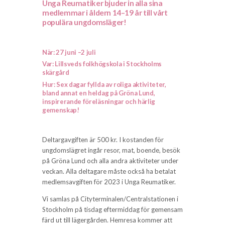
Unga Reumatiker bjuder in alla sina
medlemmar i åldern 14–19 år till vårt
populära ungdomsläger!
När: 27 juni –2 juli
Var: Lillsveds folkhögskola i Stockholms
skärgård
Hur: Sex dagar fyllda av roliga aktiviteter,
bland annat en heldag på Gröna Lund,
inspirerande föreläsningar och härlig
gemenskap!
Deltargavgiften är 500 kr. I kostanden för
ungdomslägret ingår resor, mat, boende, besök
på Gröna Lund och alla andra aktiviteter under
veckan. Alla deltagare måste också ha betalat
medlemsavgiften för 2023 i Unga Reumatiker.
Vi samlas på Cityterminalen/Centralstationen i
Stockholm på tisdag eftermiddag för gemensam
färd ut till lägergården. Hemresa kommer att