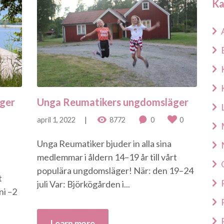
Ka
ger
Unga Reumatikers ungdomsläger
april 1, 2022
8772
0
0
Unga Reumatiker bjuder in alla sina
medlemmar i åldern 14–19 år till vårt
populära ungdomsläger! När: den 19–24
t
juli Var: Björkögården i...
ni –2
Learn more