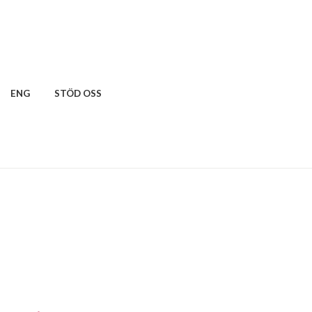
ENG
STÖD OSS