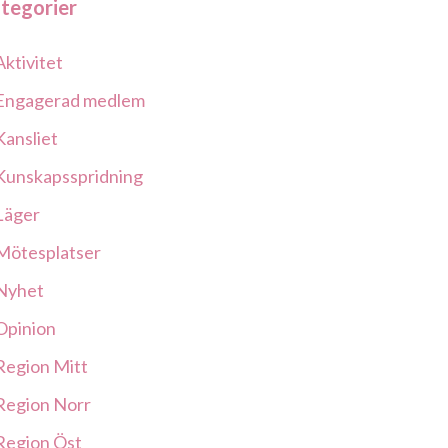
tegorier
Aktivitet
Engagerad medlem
Kansliet
Kunskapsspridning
Läger
Mötesplatser
Nyhet
Opinion
Region Mitt
Region Norr
Region Öst