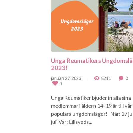
Unga Reumatikers Ungdomslä
2023!
januari 27, 2023
8211
0
0
Unga Reumatiker bjuder in alla sina
medlemmar i åldern 14–19 år till vår
populära ungdomsläger! När: 27 ju
juli Var: Lillsveds...