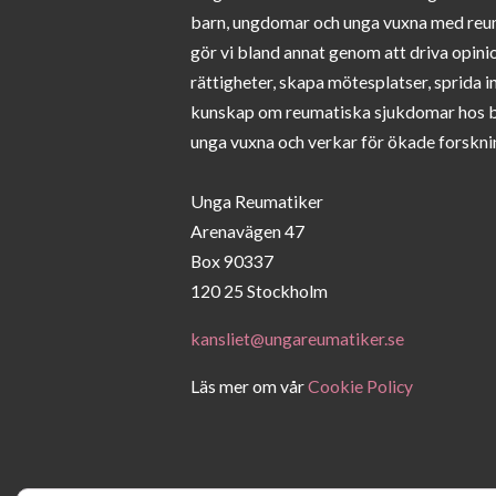
barn, ungdomar och unga vuxna med reu
gör vi bland annat genom att driva opini
rättigheter, skapa mötesplatser, sprida 
kunskap om reumatiska sjukdomar hos 
unga vuxna och verkar för ökade forskni
Unga Reumatiker
Arenavägen 47
Box 90337
120 25 Stockholm
kansliet@ungareumatiker.se
Läs mer om vår
Cookie Policy