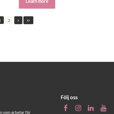
Learn more
1
2
Följ oss
on som arbetar för