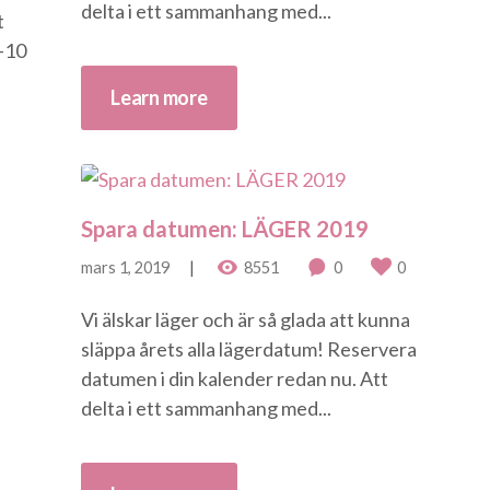
delta i ett sammanhang med...
t
-10
.
Learn more
Spara datumen: LÄGER 2019
mars 1, 2019
8551
0
0
Vi älskar läger och är så glada att kunna
släppa årets alla lägerdatum! Reservera
datumen i din kalender redan nu. Att
delta i ett sammanhang med...