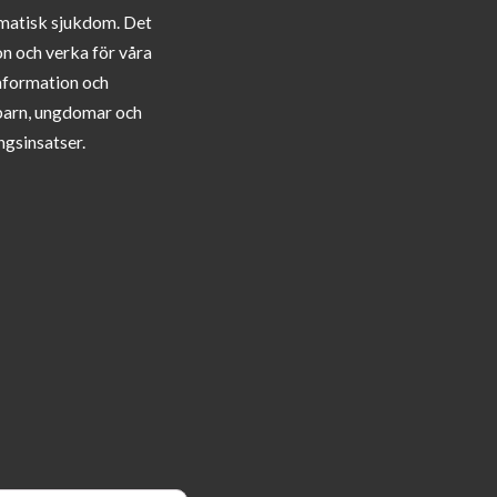
matisk sjukdom. Det
on och verka för våra
information och
barn, ungdomar och
ngsinsatser.