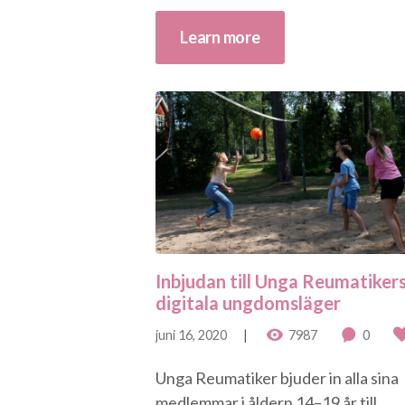
Learn more
Inbjudan till Unga Reumatiker
digitala ungdomsläger
juni 16, 2020
7987
0
Unga Reumatiker bjuder in alla sina
medlemmar i åldern 14–19 år till