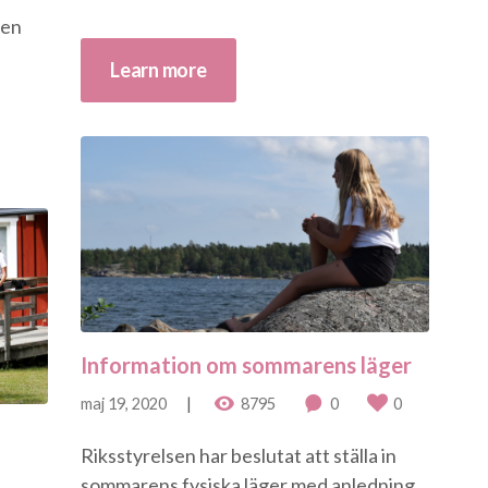
den
Learn more
Information om sommarens läger
maj 19, 2020
8795
0
0
Riksstyrelsen har beslutat att ställa in
sommarens fysiska läger med anledning