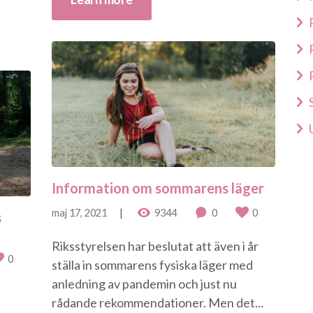
Information om sommarens läger
maj 17, 2021
9344
0
0
s
Riksstyrelsen har beslutat att även i år
0
ställa in sommarens fysiska läger med
anledning av pandemin och just nu
rådande rekommendationer. Men det...