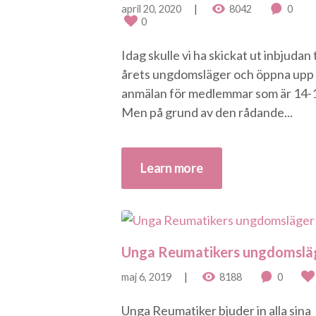
april 20, 2020
8042
0
0
Idag skulle vi ha skickat ut inbjudan t
årets ungdomsläger och öppna upp
anmälan för medlemmar som är 14-1
Men på grund av den rådande...
Learn more
Unga Reumatikers ungdomslä
maj 6, 2019
8188
0
Unga Reumatiker bjuder in alla sina