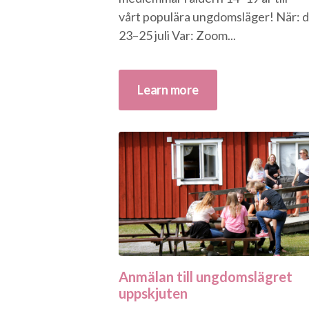
vårt populära ungdomsläger! När: 
23–25 juli Var: Zoom...
Learn more
Anmälan till ungdomslägret
uppskjuten