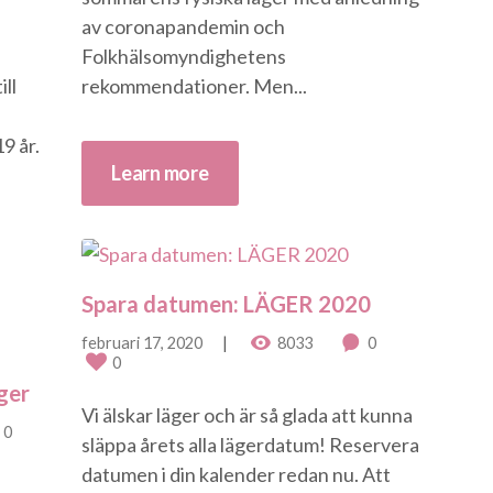
av coronapandemin och
Folkhälsomyndighetens
ill
rekommendationer. Men...
9 år.
Learn more
Spara datumen: LÄGER 2020
februari 17, 2020
8033
0
0
ger
Vi älskar läger och är så glada att kunna
0
släppa årets alla lägerdatum! Reservera
datumen i din kalender redan nu. Att