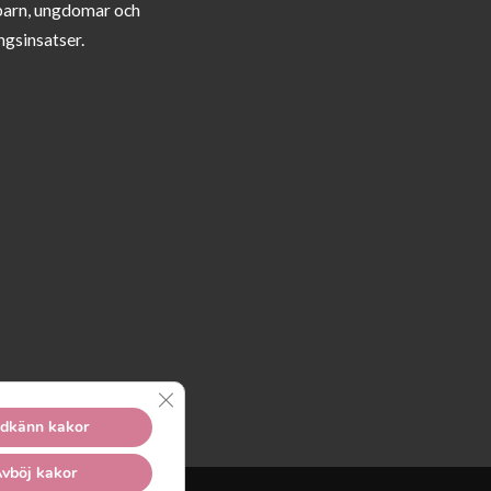
barn, ungdomar och
ngsinsatser.
Close GDPR Cookie Banner
dkänn kakor
vböj kakor