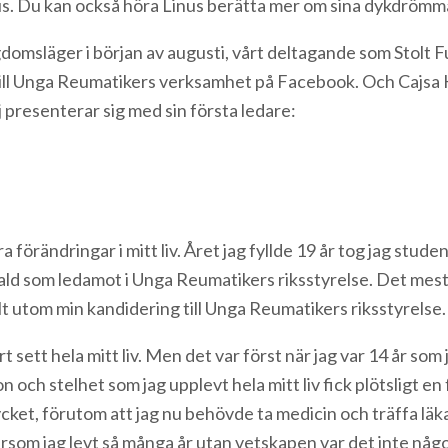
inus. Du kan också höra Linus berätta mer om sina dykdrömm
domsläger i början av augusti, vårt deltagande som Stolt F
till Unga Reumatikers verksamhet på Facebook. Och Cajsa H
presenterar sig med sin första ledare:
 förändringar i mitt liv. Året jag fyllde 19 år tog jag stud
ald som ledamot i Unga Reumatikers riksstyrelse. Det mes
llt utom min kandidering till Unga Reumatikers riksstyrelse.
t sett hela mitt liv. Men det var först när jag var 14 år som
n och stelhet som jag upplevt hela mitt liv fick plötsligt e
et, förutom att jag nu behövde ta medicin och träffa läka
om jag levt så många år utan vetskapen var det inte något 