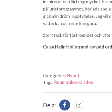
inspirerat och lärt mig mycket. Framf
på juristprogrammet, började spela f
gick min dröm i uppfyllelse. Jag vill
vad ni kan och inte kan göra.
Stort tack för förtroendet och ytter
Cajsa Helin Hollstrand, nyvald o
Categories:
Nyhet
Tags:
Reumatikervärlden
Dela: