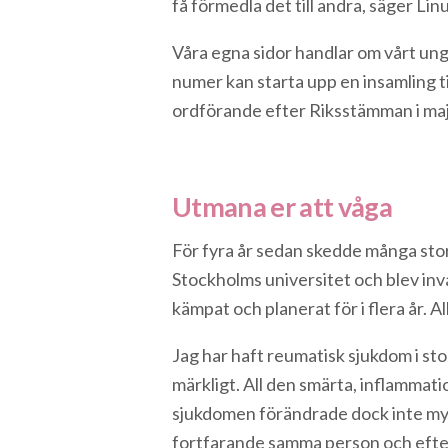
få förmedla det till andra, säger L
Våra egna sidor handlar om vårt ung
numer kan starta upp en insamling 
ordförande efter Riksstämman i maj 
Utmana er att våga
För fyra år sedan skedde många stora
Stockholms universitet och blev inv
kämpat och planerat för i flera år. A
Jag har haft reumatisk sjukdom i stor
märkligt. All den smärta, inflammatio
sjukdomen förändrade dock inte myck
fortfarande samma person och efters