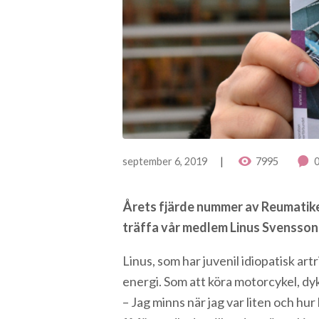
september 6, 2019
7995
Årets fjärde nummer av Reumatikerv
träffa vår medlem Linus Svensson,
Linus, som har juvenil idiopatisk a
energi. Som att köra motorcykel, dy
– Jag minns när jag var liten och hu