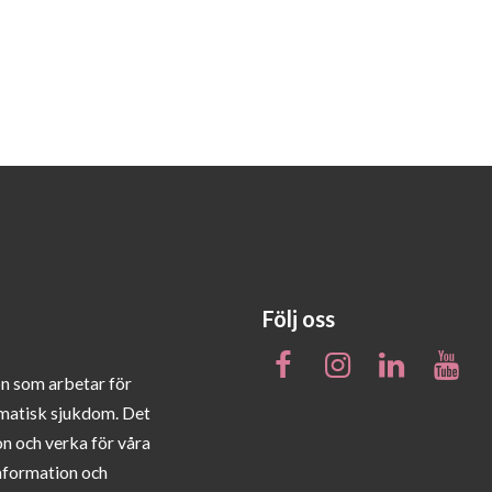
Följ oss
on som arbetar för
matisk sjukdom. Det
on och verka för våra
information och