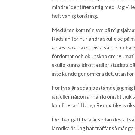
mindre identifiera mig med. Jag ville
helt vanlig tonåring.
Med åren kom min syn på mig själv at
Rädslan för hur andra skulle se på m
anses vara på ett visst sätt eller h
fördomar och okunskap om reumatisk
skulle kunna idrotta eller studera på 
inte kunde genomföra det, utan för a
För fyra år sedan bestämde jag mig 
jag eller någon annan kroniskt sjuk s
kandidera till Unga Reumatikers rikss
Det har gått fyra år sedan dess. Två
lärorika år. Jag har träffat så mång