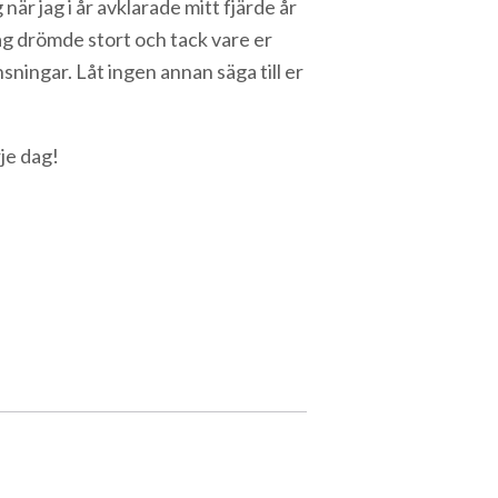
när jag i år avklarade mitt fjärde år
Jag drömde stort och tack vare er
nsningar. Låt ingen annan säga till er
rje dag!