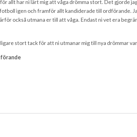
ör allt har ni lärt mig att våga drömma stort. Det gjorde jag 
otboll igen och framför allt kandiderade till ordförande. 
 därför också utmana er till att våga. Endast ni vet era begrä
ligare stort tack för att ni utmanar mig till nya drömmar va
rdförande