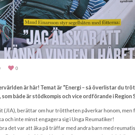
0
0
ärlden är här! Temat är ”Energi – så överlistar du tröt
 som både är stödkompis och vice ordförande i Region 
rtrit (JIA), berättar om hur tröttheten påverkar honom, me
ka och inte minst engagera sig i Unga Reumatiker!
r bra det var att åka på träffar med andra barn med reumati