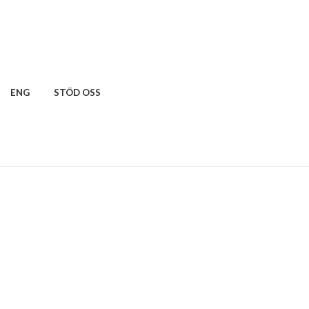
ENG
STÖD OSS