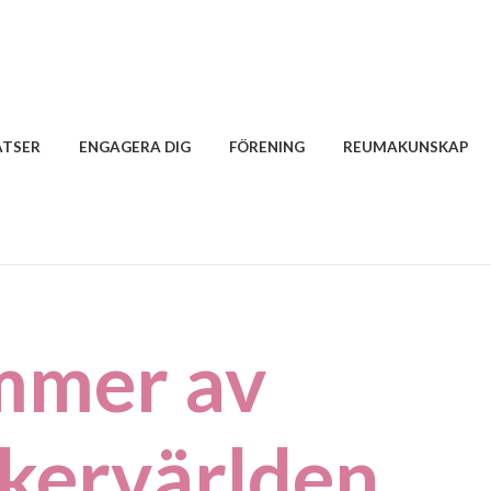
ATSER
ENGAGERA DIG
FÖRENING
REUMAKUNSKAP
mmer av
kervärlden