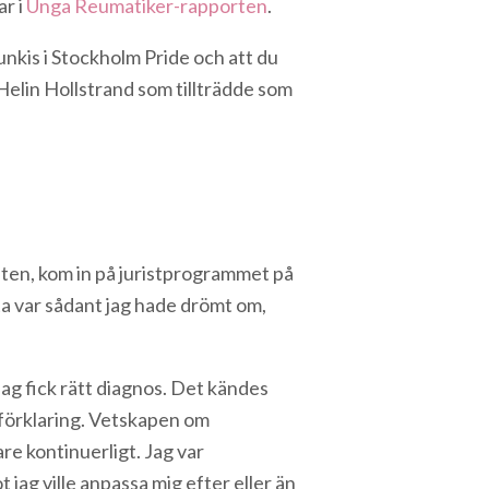
ar i
Unga Reumatiker-rapporten
.
unkis i Stockholm Pride och att du
elin Hollstrand som tillträdde som
enten, kom in på juristprogrammet på
ta var sådant jag hade drömt om,
 jag fick rätt diagnos. Det kändes
n förklaring. Vetskapen om
re kontinuerligt. Jag var
jag ville anpassa mig efter eller än