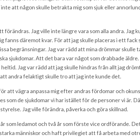
 inte att någon skulle betrakta mig som sjuk eller annorlund
t förändras. Jag ville inte längre vara som alla andra. Jag 
ig fanns däremot kvar. För att jag skulle placeras i ett fac
a vissa begränsningar. Jag var rädd att mina drömmar skulle 
a sjukdomar. Att det bara var något som drabbade äldre. A
heltid. Jag var rädd att jag skulle hindras från allt jag dröm
tt andra felaktigt skulle tro att jag inte kunde det.
för att vägra anpassa mig efter andras fördomar och okuns
es som de sjukdomar vi har istället för de personer vi är. D
tyrelse. Jag ville förändra, påverka och göra skillnad.
 år som ledamot och två år som förste vice ordförande. Det 
a starka människor och haft privilegiet att få arbeta med 