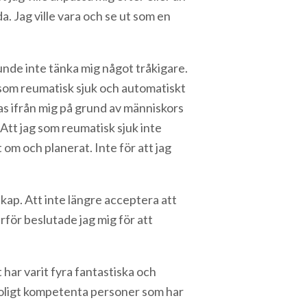
a. Jag ville vara och se ut som en
kunde inte tänka mig något tråkigare.
k som reumatisk sjuk och automatiskt
tas ifrån mig på grund av människors
tt jag som reumatisk sjuk inte
t om och planerat. Inte för att jag
kap. Att inte längre acceptera att
ärför beslutade jag mig för att
har varit fyra fantastiska och
otroligt kompetenta personer som har