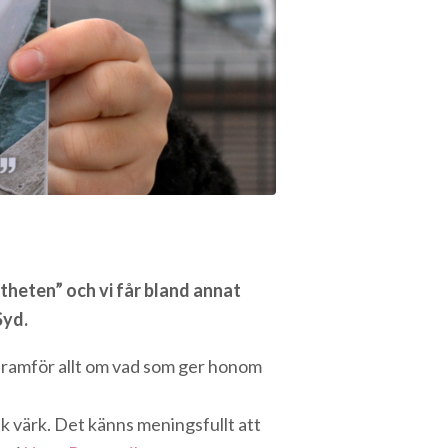
theten” och vi får bland annat
Syd.
n framför allt om vad som ger honom
sk värk. Det känns meningsfullt att