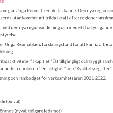
l:
 som gör Unga Reumatiker rikstäckande. Den nya regionsi
serna utan kommer att träda i kraft efter regionernas års
et med den nya regionsindelning och med ett förtydligand
styrelse.
 för Unga Reumatikers forskningsfond för att kunna arbeta
delning.
itidsaktiviteter” i kapitlet ”Ett tillgängligt och tryggt samhä
jor under rubrikerna ”Delaktighet” och ”Kvalitetsregister”.
ktning och rambudget för verksamhetsåren 2021-2022.
nde (omval)
örande (nyval, tidigare ledamot)