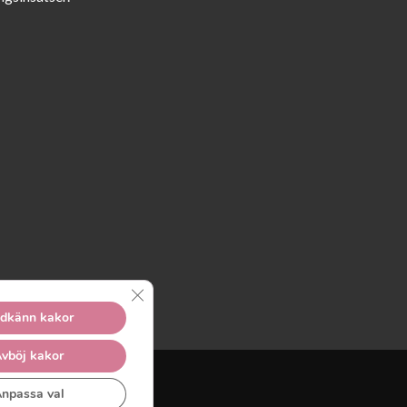
Close GDPR Cookie Banner
dkänn kakor
vböj kakor
npassa val