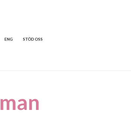
ENG
STÖD OSS
mman