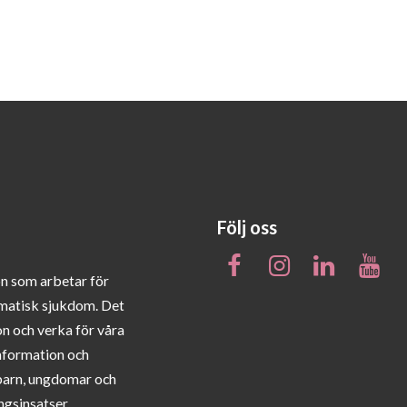
Följ oss
on som arbetar för
matisk sjukdom. Det
on och verka för våra
information och
barn, ungdomar och
ngsinsatser.