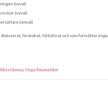
dningen (nyval)
evisor (nyval)
sersättare (omval)
 diskuterat, förändrat, förbättrat och som fortsätter enga
Riksstämma
,
Unga Reumatiker