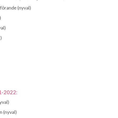
dförande (nyval)
)
al)
)
1-2022:
yval)
n (nyval)