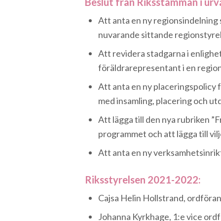
Beslut från Riksstämman i urva
Att anta en ny regionsindelning
nuvarande sittande regionstyrel
Att revidera stadgarna i enligh
föräldrarepresentant i en region
Att anta en ny placeringspolicy
med insamling, placering och ut
Att lägga till den nya rubriken ”Fr
programmet och att lägga till vil
Att anta en ny verksamhetsinri
Riksstyrelsen 2021-2022:
Cajsa Helin Hollstrand, ordföra
Johanna Kyrkhage, 1:e vice ordf