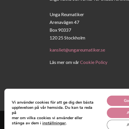
Unga Reumatiker
Arenavägen 47
Box 90337
120 25 Stockholm
kansliet@ungareumatiker.se
Läs mer om vår
Cookie Policy
Go
Vi använder cookies för att ge dig den bästa
upplevelsen på vår hemsida. Du kan ta reda
på
A
mer om vilka cookies vi använder eller
stänga av dem i
inställningar
.
A