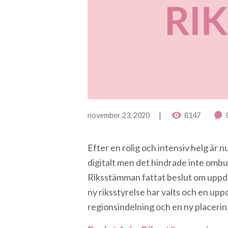
november 23, 2020
8147
Efter en rolig och intensiv helg ä
digitalt men det hindrade inte ombu
Riksstämman fattat beslut om uppda
ny riksstyrelse har valts och en up
regionsindelning och en ny placeri