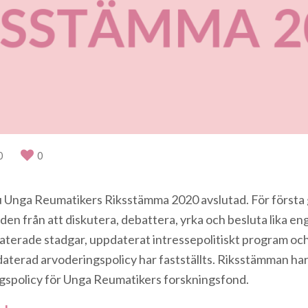
0
0
r nu Unga Reumatikers Riksstämma 2020 avslutad. För för
den från att diskutera, debattera, yrka och besluta lika en
terade stadgar, uppdaterat intressepolitiskt program och
pdaterad arvoderingspolicy har fastställts. Riksstämman har
ngspolicy för Unga Reumatikers forskningsfond.