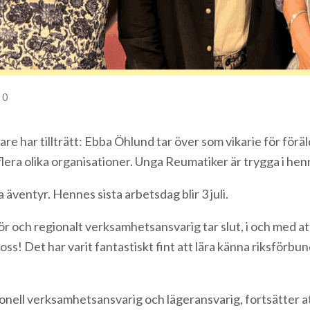
0
re har tillträtt: Ebba Öhlund tar över som vikarie för för
flera olika organisationer. Unga Reumatiker är trygga i h
 äventyr. Hennes sista arbetsdag blir 3 juli.
 och regionalt verksamhetsansvarig tar slut, i och med att 
ör oss! Det har varit fantastiskt fint att lära känna riksfö
nell verksamhetsansvarig och lägeransvarig, fortsätter at