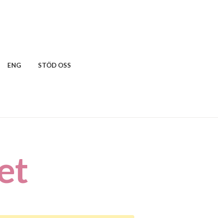
ENG
STÖD OSS
et