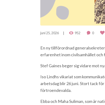
juni 25, 2026
952
0
En ny tillförordnad generalsekretera
erfarenhet inom civilsamhället och 
Stef Gaines beger sig vidare mot nya
Iso Lindhs vikariat som kommunikatör
arbetsdag blir 26 juni. Stort tack f
förtroendevalda.
Ebba och Maha Suliman, som är natio