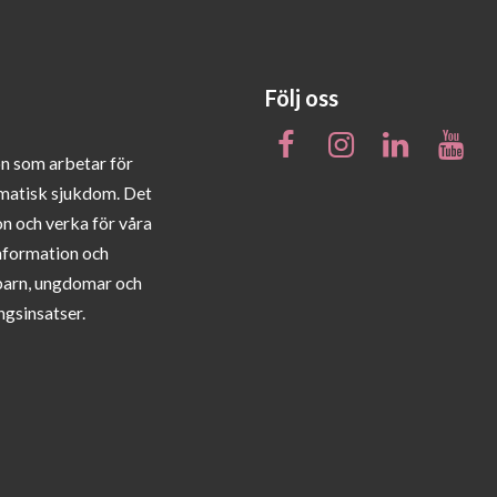
Följ oss
on som arbetar för
matisk sjukdom. Det
on och verka för våra
information och
barn, ungdomar och
ngsinsatser.