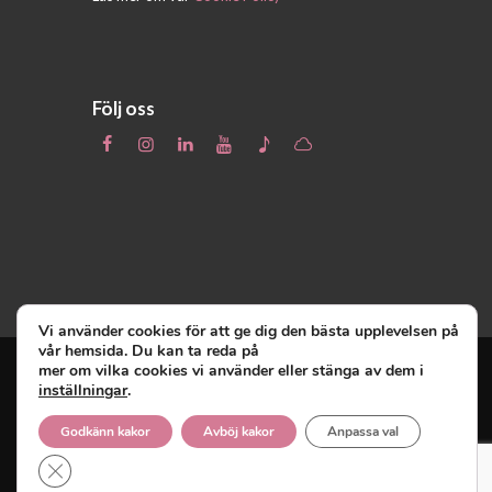
Följ oss
Vi använder cookies för att ge dig den bästa upplevelsen på
vår hemsida. Du kan ta reda på
mer om vilka cookies vi använder eller stänga av dem i
inställningar
.
Unga Reumatiker
© 2019 - Unga Reumatiker
innehar upphovsrätten till denna site och
Godkänn kakor
Avböj kakor
Anpassa val
reserverar sig alla rättigheter därtill.
Close GDPR Cookie Banner