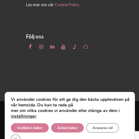
Läs mer om vår
Cookie Policy
Följ oss
Vi använder cookies för att ge dig den bästa upplevelsen på
vår hemsida. Du kan ta reda på
mer om vilka cookies vi använder eller stänga av dem i
inställningar
.
Unga Reumatiker
© 2019 - Unga Reumatiker
innehar upphovsrätten till denna site och
Godkänn kakor
Avböj kakor
Anpassa val
reserverar sig alla rättigheter därtill.
Close GDPR Cookie Banner