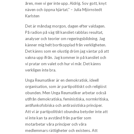
åren, men vi ger inte upp. Aldrig. Sov gott, knyt
näven och öppna hjärtat.” – Julia Mjörnstedt
Karlsten
Det är måndag morgon, dagen efter valdagen.
På radion på väg till kansliet rabblas resultat,
analyser och teorier om regeringsbildning. Jag
känner mig helt bortkopplad från verkligheten.
Det känns som en olustig dröm jag väntar på att
vakna upp ifrån. Jag kommer in på kansliet och
vi pratar om valet och hur vi mår. Det känns
verkligen inte bra.
Unga Reumatiker är en demokratisk, ideell
organisation, som är partipolitiskt och religiöst
obunden. Men Unga Reumatiker arbetar också
utifrån demokratiska, feministiska, normkritiska,
antifunkofobiska och antirasistiska principer.
Att vi är partipolitiskt obundna betyder inte att
vi inte kan ta avstånd från partier som
motarbetar våra principer och våra
medlemmars rättigheter och existens. Att