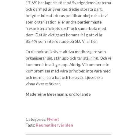
17,6% har lagt sin röst på Sverigedemokraterna
och därmed är Sveriges tredje största parti,
betyder inte att deras politik är okej och att vi
som organisation eller andra partier måste
”respektera folkets röst” och samarbeta med
dem. Det är viktigt att komma ihåg att vi är
82,4% som inte röstade på SD. Vi är fler.
En demokrati kräver aktiva medborgare som
organiserar sig, står upp och tar ställning. Och vi
kommer inte att ge upp. Aldrig. Vi kommer inte
kompromissa med våra principer, inte vara med
och normalisera hat och förtryck. Ljuset ska
vinna över mörkret.
Madeleine Beermann, ordförande
Categories:
Nyhet
Tags:
Reumatikervärlden