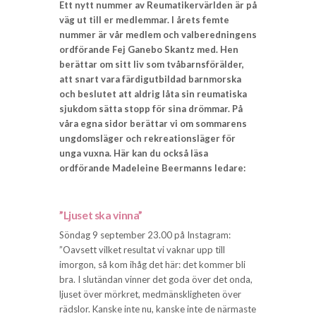
Ett nytt nummer av Reumatikervärlden är på
väg ut till er medlemmar. I årets femte
nummer är vår medlem och valberedningens
ordförande Fej Ganebo Skantz med. Hen
berättar om sitt liv som tvåbarnsförälder,
att snart vara färdigutbildad barnmorska
och beslutet att aldrig låta sin reumatiska
sjukdom sätta stopp för sina drömmar.
På
våra egna sidor berättar vi om sommarens
ungdomsläger och rekreationsläger för
unga vuxna. Här kan du också läsa
ordförande Madeleine Beermanns ledare:
”Ljuset ska vinna”
Söndag 9 september 23.00 på Instagram:
”Oavsett vilket resultat vi vaknar upp till
imorgon, så kom ihåg det här: det kommer bli
bra. I slutändan vinner det goda över det onda,
ljuset över mörkret, medmänskligheten över
rädslor. Kanske inte nu, kanske inte de närmaste