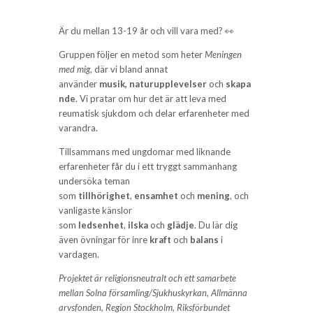
Är du mellan 13-19 år och vill vara med? 👀
Gruppen följer en metod som heter
Meningen
med mig
, där vi bland annat
använder
musik,
naturupplevelser
och
skapa
nde
. Vi pratar om hur det är att leva med
reumatisk sjukdom och delar erfarenheter med
varandra.
Tillsammans med ungdomar med liknande
erfarenheter får du i ett tryggt sammanhang
undersöka teman
som
tillhörighet
,
ensamhet
och
mening
, och
vanligaste känslor
som
ledsenhet
,
ilska
och
glädje
. Du lär dig
även övningar för inre
kraft
och
balans
i
vardagen.
Projektet är religionsneutralt och ett samarbete
mellan Solna församling/Sjukhuskyrkan, Allmänna
arvsfonden, Region Stockholm, Riksförbundet