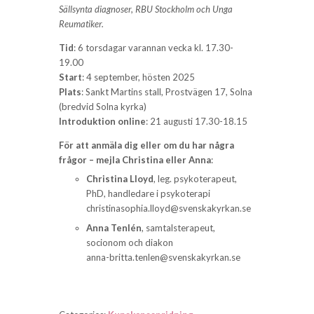
Sällsynta diagnoser, RBU Stockholm och Unga
Reumatiker.
Tid
: 6 torsdagar varannan vecka kl. 17.30-
19.00
Start
: 4 september, hösten 2025
Plats
: Sankt Martins stall, Prostvägen 17, Solna
(bredvid Solna kyrka)
Introduktion online
: 21 augusti 17.30-18.15
För att anmäla dig eller om du har några
frågor – mejla Christina eller Anna
:
Christina Lloyd
, leg. psykoterapeut,
PhD, handledare i psykoterapi
christinasophia.lloyd@svenskakyrkan.se
Anna Tenlén
, samtalsterapeut,
socionom och diakon
anna-britta.tenlen@svenskakyrkan.se