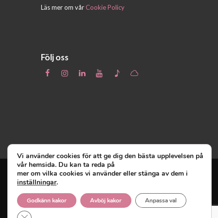
Läs mer om vår
Cookie Policy
Följ oss
Vi använder cookies för att ge dig den bästa upplevelsen på
vår hemsida. Du kan ta reda på
mer om vilka cookies vi använder eller stänga av dem i
inställningar
.
Unga Reumatiker
© 2019 - Unga Reumatiker
innehar upphovsrätten till denna site och
Godkänn kakor
Avböj kakor
Anpassa val
reserverar sig alla rättigheter därtill.
Close GDPR Cookie Banner