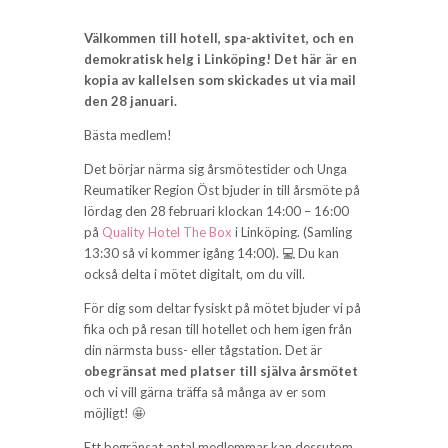
Välkommen till hotell, spa-aktivitet, och en
demokratisk helg i Linköping! Det här är en
kopia av kallelsen som skickades ut via mail
den 28 januari.
Bästa medlem!
Det börjar närma sig årsmötestider och Unga
Reumatiker Region Öst bjuder in till årsmöte på
lördag den 28 februari klockan 14:00 – 16:00
på
Quality Hotel The Box
i Linköping. (Samling
13:30 så vi kommer igång 14:00). 💻 Du kan
också delta i mötet digitalt, om du vill.
För dig som deltar fysiskt på mötet bjuder vi på
fika och på resan till hotellet och hem igen från
din närmsta buss- eller tågstation. Det är
obegränsat med platser till själva årsmötet
och vi vill gärna träffa så många av er som
möjligt! 🤩
Ett begränsat antal medlemmar kan dessutom