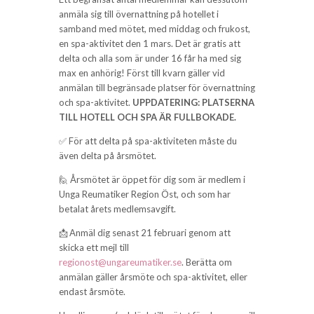
anmäla sig till övernattning på hotellet i
samband med mötet, med middag och frukost,
en spa-aktivitet den 1 mars. Det är gratis att
delta och alla som är under 16 får ha med sig
max en anhörig! Först till kvarn gäller vid
anmälan till begränsade platser för övernattning
och spa-aktivitet.
UPPDATERING: PLATSERNA
TILL HOTELL OCH SPA ÄR FULLBOKADE.
✅ För att delta på spa-aktiviteten måste du
även delta på årsmötet.
🙋 Årsmötet är öppet för dig som är medlem i
Unga Reumatiker Region Öst, och som har
betalat årets medlemsavgift.
📩 Anmäl dig senast 21 februari genom att
skicka ett mejl till
regionost@ungareumatiker.se
. Berätta om
anmälan gäller årsmöte och spa-aktivitet, eller
endast årsmöte.