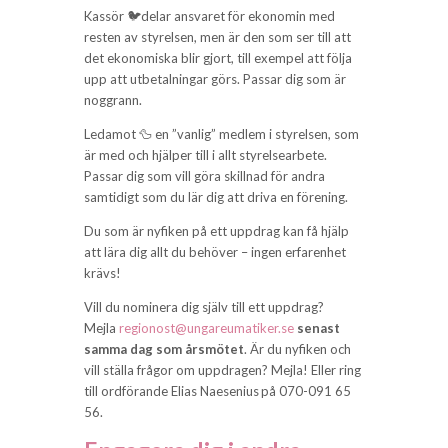
Kassör 🐦delar ansvaret för ekonomin med
resten av styrelsen, men är den som ser till att
det ekonomiska blir gjort, till exempel att följa
upp att utbetalningar görs. Passar dig som är
noggrann.
Ledamot 🦆 en ”vanlig” medlem i styrelsen, som
är med och hjälper till i allt styrelsearbete.
Passar dig som vill göra skillnad för andra
samtidigt som du lär dig att driva en förening.
Du som är nyfiken på ett uppdrag kan få hjälp
att lära dig allt du behöver – ingen erfarenhet
krävs!
Vill du nominera dig själv till ett uppdrag?
Mejla
regionost@ungareumatiker.se
senast
samma dag som årsmötet
. Är du nyfiken och
vill ställa frågor om uppdragen? Mejla! Eller ring
till ordförande Elias Naesenius på 070-091 65
56.