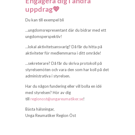
Engagera dig i andra
uppdrag💖
Du kan till exempel bli
…ungdomsrepresentant där du bidrar med ett
ungdomsperspektiv!
…lokal aktivitetsansvarig? Då får du hitta på
aktiviteter för medlemmarna i ditt område!
…sekreterare? Då får du skriva protokoll på
styrelsemöten och vara den som har koll på det
administrativa i styrelsen.
Har du någon fundering eller vill bolla en idé
med styrelsen? Hör av dig
till
regionost@ungareumatiker.se
!
Bästa hälsningar,
Unga Reumatiker Region Öst