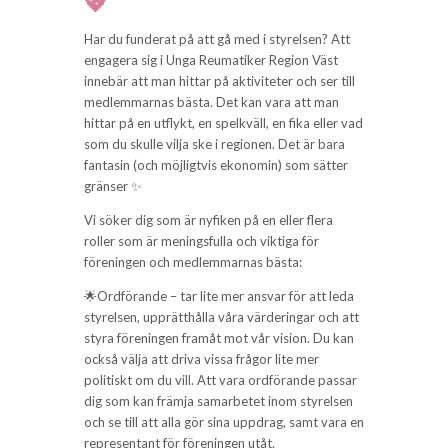
💖
Har du funderat på att gå med i styrelsen? Att
engagera sig i Unga Reumatiker Region Väst
innebär att man hittar på aktiviteter och ser till
medlemmarnas bästa. Det kan vara att man
hittar på en utflykt, en spelkväll, en fika eller vad
som du skulle vilja ske i regionen. Det är bara
fantasin (och möjligtvis ekonomin) som sätter
gränser ✨
Vi söker dig som är nyfiken på en eller flera
roller som är meningsfulla och viktiga för
föreningen och medlemmarnas bästa:
🌟Ordförande – tar lite mer ansvar för att leda
styrelsen, upprätthålla våra värderingar och att
styra föreningen framåt mot vår vision. Du kan
också välja att driva vissa frågor lite mer
politiskt om du vill. Att vara ordförande passar
dig som kan främja samarbetet inom styrelsen
och se till att alla gör sina uppdrag, samt vara en
representant för föreningen utåt.