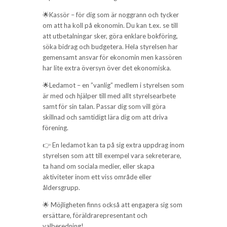
🌟Kassör – för dig som är noggrann och tycker
om att ha koll på ekonomin. Du kan t.ex. se till
att utbetalningar sker, göra enklare bokföring,
söka bidrag och budgetera. Hela styrelsen har
gemensamt ansvar för ekonomin men kassören
har lite extra översyn över det ekonomiska.
🌟Ledamot – en ”vanlig” medlem i styrelsen som
är med och hjälper till med allt styrelsearbete
samt för sin talan. Passar dig som vill göra
skillnad och samtidigt lära dig om att driva
förening.
👉 En ledamot kan ta på sig extra uppdrag inom
styrelsen som att till exempel vara sekreterare,
ta hand om sociala medier, eller skapa
aktiviteter inom ett viss område eller
åldersgrupp.
🌟 Möjligheten finns också att engagera sig som
ersättare, föräldrarepresentant och
valberedning!