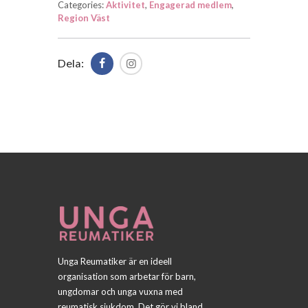
Categories:
Aktivitet
,
Engagerad medlem
,
Region Väst
Dela:
Unga Reumatiker är en ideell
organisation som arbetar för barn,
ungdomar och unga vuxna med
reumatisk sjukdom. Det gör vi bland