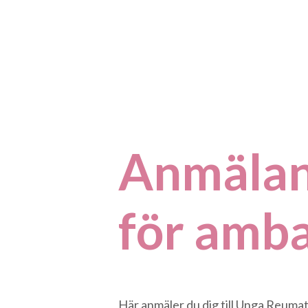
Anmälan 
för amb
Här anmäler du dig till Unga Reumati