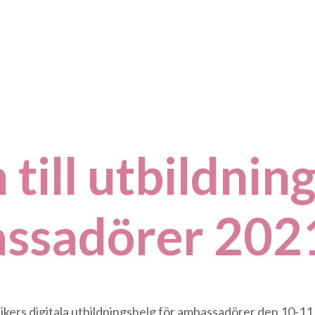
till utbildnin
assadörer 202
kers digitala utbildningshelg för ambassadörer den 10-11 apr