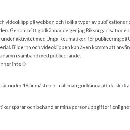
 videoklipp på webben och i olika typer av publikationer o
den. Genom mitt godkännande ger jag Riksorganisationen U
a under aktivitet med Unga Reumatiker, för publicering p
erial. Bilderna och videoklippen kan även komma att anv
a namn i samband med publicerande.
änner inte
r under 18 år måste din målsman godkänna att du skickar
iker sparar och behandlar mina personuppgifter i enligh