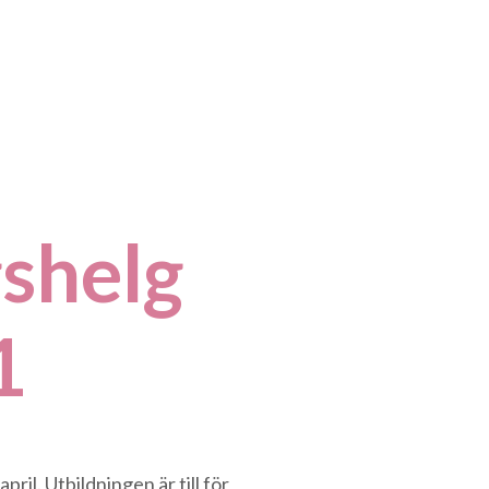
gshelg
1
il. Utbildningen är till för