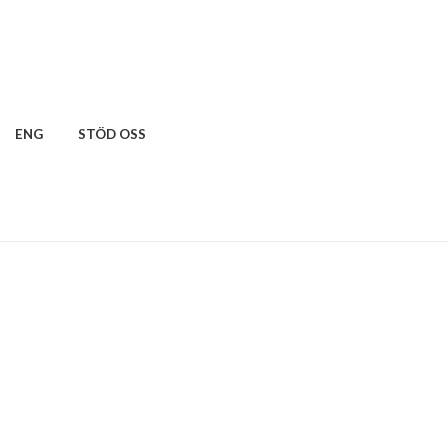
ENG
STÖD OSS