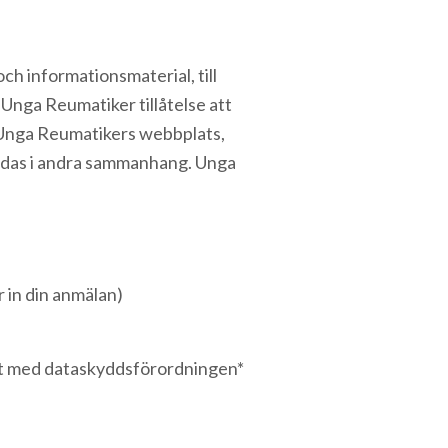
ch informationsmaterial, till
nga Reumatiker tillåtelse att
å Unga Reumatikers webbplats,
ändas i andra sammanhang. Unga
 in din anmälan)
et med dataskyddsförordningen*