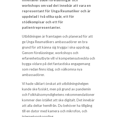
innehåller både föreläsningar och
workshops om vad det innebär att vara en
representant för Unga Reumatiker och är
uppdelad i två olika spår, ett för
stödkompisar och ett för
patientrepresentanter.
Utbildningen är framtagen och planerad för att
ge Unga Reumatikers ambassadörer en bra
grund för att känna sig trygga i sina uppdrag.
Genom föreläsningar, workshops och
erfarenhetsutbyte vill vi kompetensutveckla och
bygga vidare på det fantastiska engagemang
som redan finns idag, och välkomna nya
ambassadörer.
Vi hade såklart önskat att utbildningshelgen
kunde ske fysiskt, men på grund av pandemin
och Folkhälsomyndighetens rekommendationer
kommer den istället att ske digitalt. Det innebär
att alla deltar hemifrån. Du behöver ha tillgång
till en dator med kamera och mikrofon, och
internetuppkoppling.