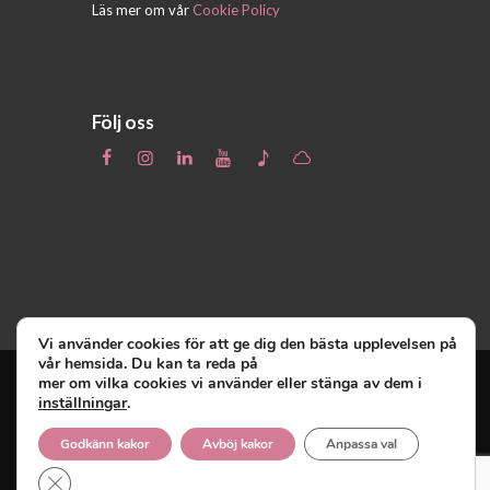
Läs mer om vår
Cookie Policy
Följ oss
Vi använder cookies för att ge dig den bästa upplevelsen på
vår hemsida. Du kan ta reda på
mer om vilka cookies vi använder eller stänga av dem i
inställningar
.
Unga Reumatiker
© 2019 - Unga Reumatiker
innehar upphovsrätten till denna site och
Godkänn kakor
Avböj kakor
Anpassa val
reserverar sig alla rättigheter därtill.
Close GDPR Cookie Banner