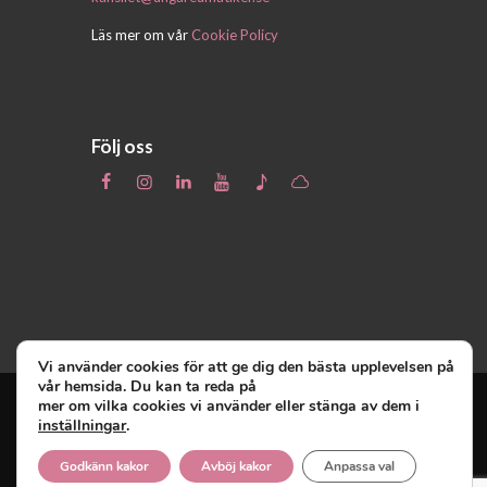
Läs mer om vår
Cookie Policy
Följ oss
Vi använder cookies för att ge dig den bästa upplevelsen på
vår hemsida. Du kan ta reda på
mer om vilka cookies vi använder eller stänga av dem i
inställningar
.
Unga Reumatiker
© 2019 - Unga Reumatiker
innehar upphovsrätten till denna site och
Godkänn kakor
Avböj kakor
Anpassa val