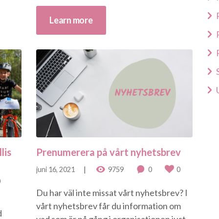
Learn more
lis
Prenumerera på vårt nyhetsbrev
juni 16, 2021
9759
0
0
0
Du har väl inte missat vårt nyhetsbrev? I
vårt nyhetsbrev får du information om
d
vad som är på gång i organisationen just