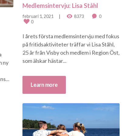
Medlemsintervju: Lisa Ståhl
februari 1, 2021
8373
0
0
I årets första medlemsintervju med fokus
på fritidsaktiviteter träffar vi Lisa Ståhl,
25 år från Visby och medlem i Region Öst,
a
som älskar hästar...
m ny
s...
Learn more