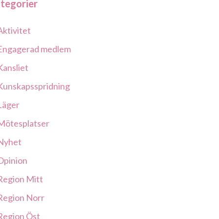
tegorier
Aktivitet
Engagerad medlem
Kansliet
Kunskapsspridning
Läger
Mötesplatser
Nyhet
Opinion
Region Mitt
Region Norr
Region Öst