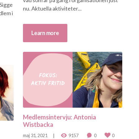
 Sigge
nu. Aktuella aktiviteter...
dlem i
Learn more
Medlemsintervju: Antonia
Wistbacka
maj 31, 2021
9157
0
0