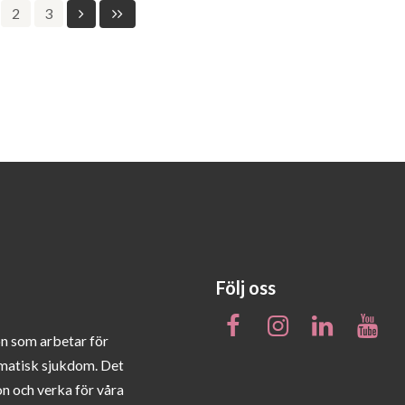
2
3
Följ oss
on som arbetar för
matisk sjukdom. Det
on och verka för våra