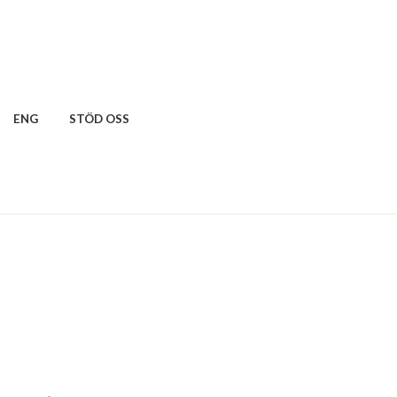
ENG
STÖD OSS