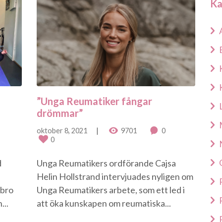
Ka
”Unga Reumatiker fångar
drömmar”
oktober 8, 2021
9701
0
0
d
Unga Reumatikers ordförande Cajsa
Helin Hollstrand intervjuades nyligen om
ebro
Unga Reumatikers arbete, som ett led i
...
att öka kunskapen om reumatiska...