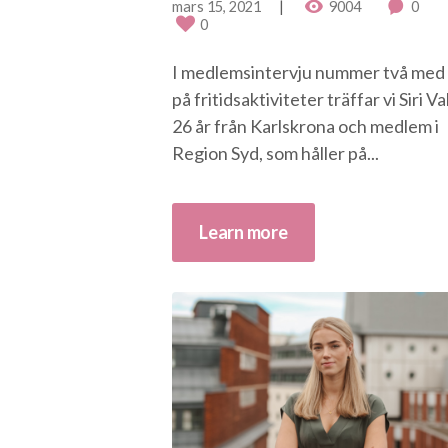
mars 15, 2021
9004
0
0
I medlemsintervju nummer två med
på fritidsaktiviteter träffar vi Siri V
26 år från Karlskrona och medlem i
Region Syd, som håller på...
Learn more